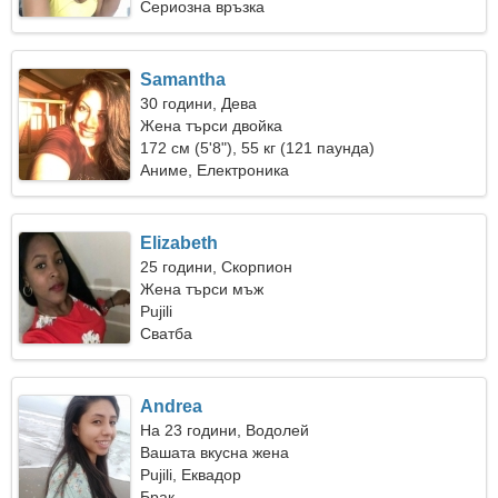
Сериозна връзка
Samantha
30 години, Дева
Жена търси двойка
172 см (5'8"), 55 кг (121 паунда)
Аниме, Електроника
Elizabeth
25 години, Скорпион
Жена търси мъж
Pujili
Сватба
Andrea
На 23 години, Водолей
Вашата вкусна жена
Pujili, Еквадор
Брак