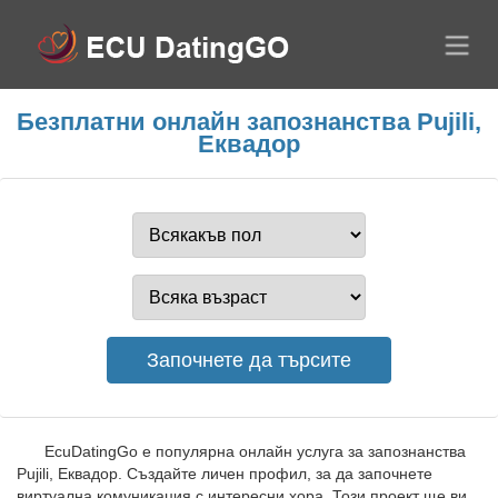
Безплатни онлайн запознанства Pujili,
Еквадор
EcuDatingGo е популярна онлайн услуга за запознанства
Pujili, Еквадор. Създайте личен профил, за да започнете
виртуална комуникация с интересни хора. Този проект ще ви