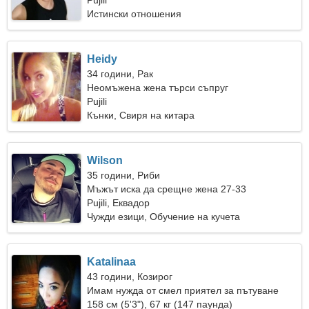
Pujili
Истински отношения
Heidy
34 години, Рак
Неомъжена жена търси съпруг
Pujili
Кънки, Свиря на китара
Wilson
35 години, Риби
Мъжът иска да срещне жена 27-33
Pujili, Еквадор
Чужди езици, Обучение на кучета
Katalinaa
43 години, Козирог
Имам нужда от смел приятел за пътуване
158 см (5'3"), 67 кг (147 паунда)