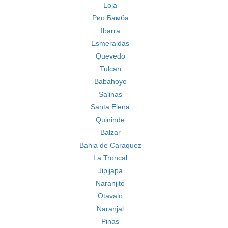
Loja
Рио Бамба
Ibarra
Esmeraldas
Quevedo
Tulcan
Babahoyo
Salinas
Santa Elena
Quininde
Balzar
Bahia de Caraquez
La Troncal
Jipijapa
Naranjito
Otavalo
Naranjal
Pinas