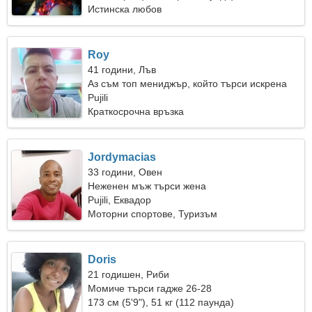
Истинска любов
Roy
41 години, Лъв
Аз съм топ мениджър, който търси искрена
жена
Pujili
Краткосрочна връзка
Jordymacias
33 години, Овен
Неженен мъж търси жена
Pujili, Еквадор
Моторни спортове, Туризъм
Doris
21 годишен, Риби
Момиче търси гадже 26-28
173 см (5'9"), 51 кг (112 паунда)