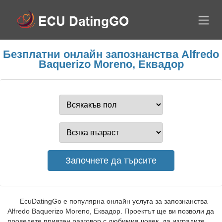
Безплатни онлайн запознанства Alfredo
Baquerizo Moreno, Еквадор
EcuDatingGo е популярна онлайн услуга за запознанства
Alfredo Baquerizo Moreno, Еквадор. Проектът ще ви позволи да
проведете приятен разговор с любимия човек, да изградите