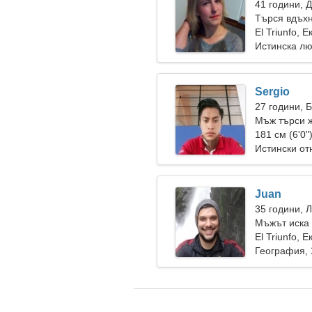
41 години, 
Търся вдъхн
El Triunfo, 
Истинска л
Sergio
27 години, 
Мъж търси 
181 см (6'0"
Истински о
Juan
35 години, 
Мъжът иска
El Triunfo, 
География,