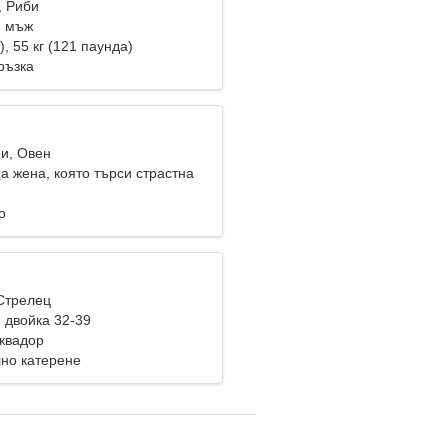
, Риби
и мъж
), 55 кг (121 паунда)
ръзка
ни, Овен
а жена, която търси страстна
о
 Стрелец
 двойка 32-39
Еквадор
лно катерене