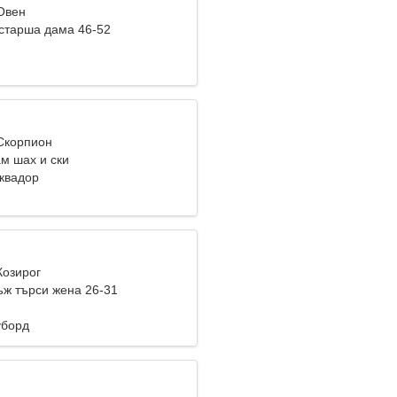
 Овен
старша дама 46-52
 Скорпион
м шах и ски
Еквадор
Козирог
ж търси жена 26-31
уборд