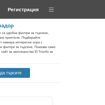
Регистрация
квадор
е са удобни филтри за търсене,
ални приятели. Подбирайте
ст намира интересни хора с
те филтри за търсене. Показва само
айт за запознанства El Triunfo за