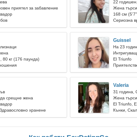
Дева
22 годишен
овен приятел за забавление
Жена търс
Еквадор
168 см (5'7"
юбов
Сериозна в
Guissel
Близнаци
На 23 годи
жена
Интригуващ
), 80 кг (176 паунда)
връзка
El Triunfo
тношения
Приятелств
Valeria
Лъв
31 година,
 да срещне жена
Жена търси
Еквадор
El Triunfo, 
 Здравословно хранене
Кънки, Ска