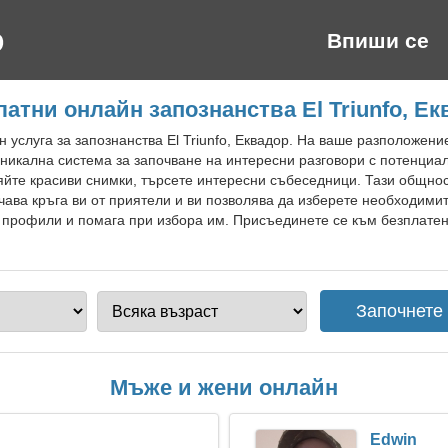
Впиши се
атни онлайн запознанства El Triunfo, Е
 услуга за запознанства El Triunfo, Еквадор. На ваше разположени
 уникална система за започване на интересни разговори с потенци
яйте красиви снимки, търсете интересни събеседници. Тази общно
чава кръга ви от приятели и ви позволява да изберете необходими
профили и помага при избора им. Присъединете се към безплатен с
Мъже и жени онлайн
Edwin