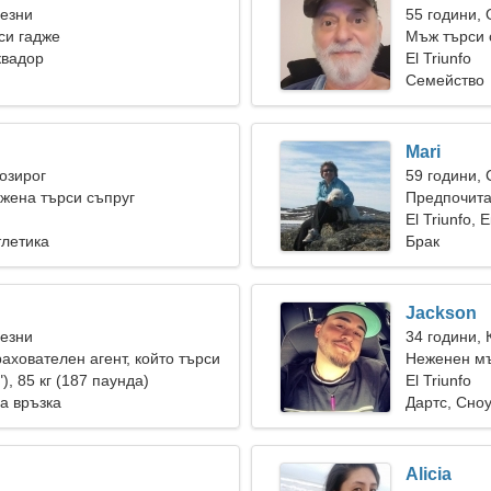
Везни
55 години,
си гадже
Мъж търси 
Еквадор
El Triunfo
Семейство
Mari
Козирог
59 години,
жена търси съпруг
Предпочита
El Triunfo, 
тлетика
Брак
Jackson
Везни
34 години, 
рахователен агент, който търси
Неженен мъ
жена
"), 85 кг (187 паунда)
El Triunfo
а връзка
Дартс, Сно
Alicia