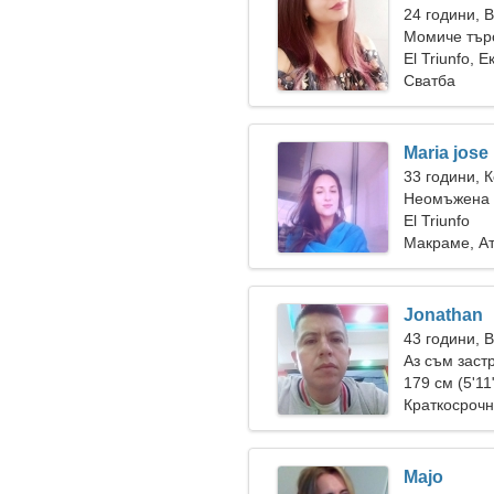
24 години, 
Момиче тър
El Triunfo, 
Сватба
Maria jose
33 години, 
Неомъжена 
El Triunfo
Макраме, А
Jonathan
43 години, 
Аз съм заст
прекрасна 
179 см (5'11
Краткосрочн
Majo