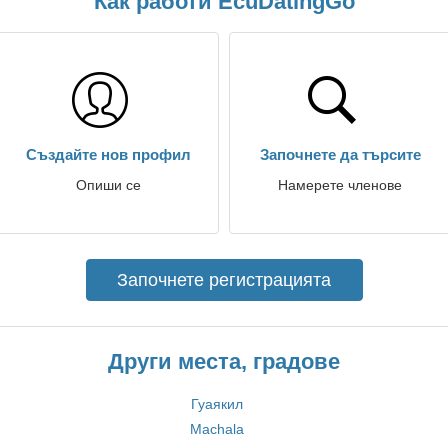
Как работи EcuDatingGo
Създайте нов профил
Започнете да търсите
Опиши се
Намерете членове
Започнете регистрацията
Други места, градове
Гуаякил
Machala