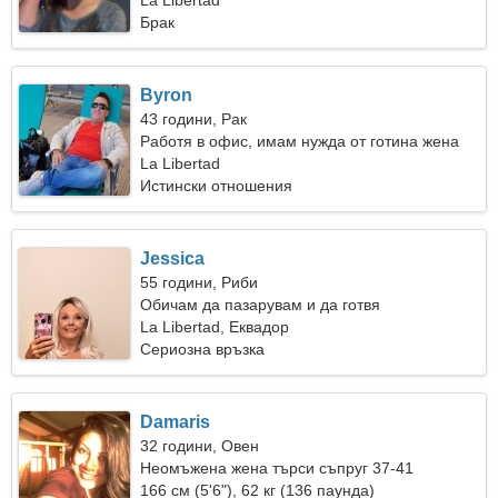
La Libertad
Брак
Byron
43 години, Рак
Работя в офис, имам нужда от готина жена
La Libertad
Истински отношения
Jessica
55 години, Риби
Обичам да пазарувам и да готвя
La Libertad, Еквадор
Сериозна връзка
Damaris
32 години, Овен
Неомъжена жена търси съпруг 37-41
166 см (5'6"), 62 кг (136 паунда)