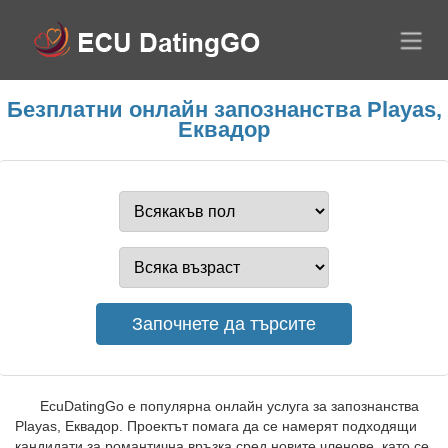
Безплатни онлайн запознанства Playas,
Еквадор
EcuDatingGo е популярна онлайн услуга за запознанства
Playas, Еквадор. Проектът помага да се намерят подходящи
кандидати за романтична връзка сред новите членове, като се