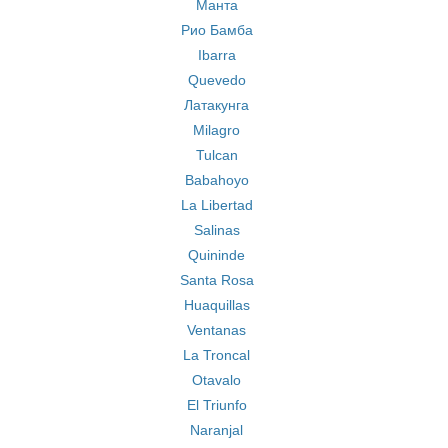
Mанта
Рио Бамба
Ibarra
Quevedo
Латакунга
Milagro
Tulcan
Babahoyo
La Libertad
Salinas
Quininde
Santa Rosa
Huaquillas
Ventanas
La Troncal
Otavalo
El Triunfo
Naranjal