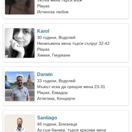
Уютна жена търси мъж
Playas
Истинска любов
Karol
30 години, Водолей
Неомъжена жена търси съпруг 32-42
Playas
Химия, Гмуркане
Darwin
33 години, Водолей
Мъжът иска да срещне жена 23-31
Playas, Еквадор
Атлетика, Концерти
Santiago
46 години, Близнаци
Аз съм банкер, търся красива жена