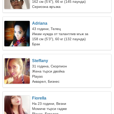
162 см (5'4"), 66 кг (145 паунда)
Сериозна връзка
Adriana
43 години, Телец
Имам нужда от талантлив мъж за
запознанства
158 см (5'3"), 60 кг (132 паунда)
Брак
Steffany
31 година, Скорпион
Жена търси двойка
Playas
Акварел, Бизнес
Fiorella
На 23 години, Везни
Момиче търси гадже
Playas, Еквадор