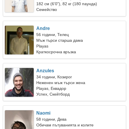
182 см (6'0"), 82 кг (180 паунда)
Семейство
Andre
56 години, Телец
Мъж търси старша дама
Playas
Краткосрочна връзка
Anzules
34 години, Козирог
Неженен мъж търси жена
Playas, Еквадор
Успех, Скейтборд
Naomi
58 години, Дева
Обичам пътуванията и колите