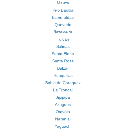
Mанта
Рио Бамба
Esmeraldas
Quevedo
Латакунга
Tulcan
Salinas
Santa Elena
Santa Rosa
Balzar
Huaquillas
Bahia de Caraquez
La Troncal
Jipijapa
Azogues
Otavalo
Naranjal
Yaguachi