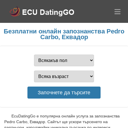
Безплатни онлайн запознанства Pedro
Carbo, Еквадор
EcuDatingGo е популярна онлайн услуга за запознанства
Pedro Carbo, Еквадор. Сайтът ще ускори търсенето на
партньори, използвайки уникална търсачка по интереси.