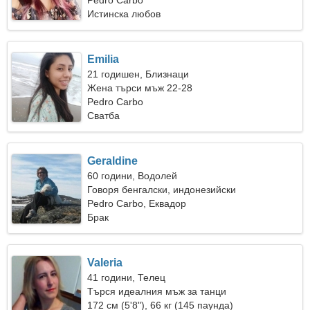
Pedro Carbo
Истинска любов
Emilia
21 годишен, Близнаци
Жена търси мъж 22-28
Pedro Carbo
Сватба
Geraldine
60 години, Водолей
Говоря бенгалски, индонезийски
Pedro Carbo, Еквадор
Брак
Valeria
41 години, Телец
Търся идеалния мъж за танци
172 см (5'8"), 66 кг (145 паунда)