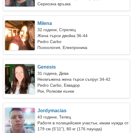
Сериозна връзка
Milena
32 години, Стрелец
Жена търси двойка 36-44
Pedro Carbo
Психология, Електроника
Genesis
31 година, Дева
Неомъжена жена търси съпруг 34-42
Pedro Carbo, Еквадор
Рок, Ролкови кънки
Jordymacias
43 години, Телец
Работя в полицейския участък, имам нужда от
мечтателна жена
179 см (5'11"), 80 кг (176 паунда)