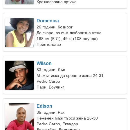
Краткосрочна връзка
Domenica
26 години, Козирог
До скоро, аз съм любопитна жена
168 см (5'7"), 49 кг (108 паунда)
Приятелство
Wilson
33 години, Лъв
Мъжът иска да срещне жена 24-31
Pedro Carbo
Пари, Боулинг
Edison
35 години, Рак
Неженен мъж търси жена 26-30
Pedro Carbo, Еквадор
Баскетбол, Бадминтон