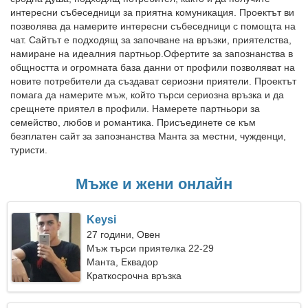
интересни събеседници за приятна комуникация. Проектът ви
позволява да намерите интересни събеседници с помощта на
чат. Сайтът е подходящ за започване на връзки, приятелства,
намиране на идеалния партньор.Офертите за запознанства в
общността и огромната база данни от профили позволяват на
новите потребители да създават сериозни приятели. Проектът
помага да намерите мъж, който търси сериозна връзка и да
срещнете приятел в профили. Намерете партньори за
семейство, любов и романтика. Присъединете се към
безплатен сайт за запознанства Mанта за местни, чужденци,
туристи.
Мъже и жени онлайн
Keysi
27 години, Овен
Мъж търси приятелка 22-29
Mанта, Еквадор
Краткосрочна връзка