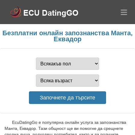
Безплатни онлайн запознанства Mанта,
Еквадор
EcuDatingGo е популярна онлайн услуга за запознанства
Mанта, Еквадор. Тази общност ще ви помогне да срещнете
сродна душа, подходящ потребител, както и да получите