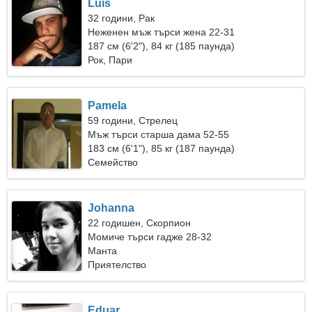
Luis
32 години, Рак
Неженен мъж търси жена 22-31
187 см (6'2"), 84 кг (185 паунда)
Рок, Пари
Pamela
59 години, Стрелец
Мъж търси старша дама 52-55
183 см (6'1"), 85 кг (187 паунда)
Семейство
Johanna
22 годишен, Скорпион
Момиче търси гадже 28-32
Mанта
Приятелство
Eduar