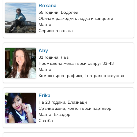
Roxana
55 години, Водолей
Обичам разходки с лодка и концерти
Mанта
Сериозна връзка
Aby
31 година, Лъв
Неомъжена жена търси съпруг 33-43
Mанта
Компютърна графика, Театрално изкуство
Erika
На 23 години, Близнаци
Сръчна жена, която търси партньор
Mанта, Еквадор
Сватба