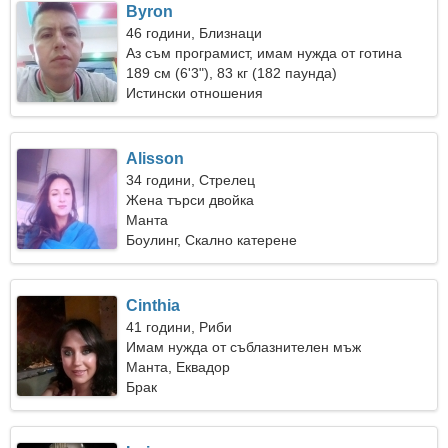
Byron
46 години, Близнаци
Аз съм програмист, имам нужда от готина
жена
189 см (6'3"), 83 кг (182 паунда)
Истински отношения
Alisson
34 години, Стрелец
Жена търси двойка
Mанта
Боулинг, Скално катерене
Cinthia
41 години, Риби
Имам нужда от съблазнителен мъж
Mанта, Еквадор
Брак