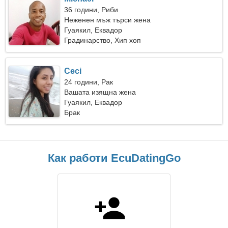
36 години, Риби
Неженен мъж търси жена
Гуаякил, Еквадор
Градинарство, Хип хоп
Ceci
24 години, Рак
Вашата изящна жена
Гуаякил, Еквадор
Брак
Как работи EcuDatingGo