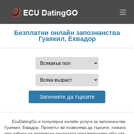
Безплатни онлайн запознанства
Гуаякил, Еквадор
EcuDatingGo е популярна онлайн услуга за запознанства
Гуаякил, Еквадор. Проектът ви позволява да търсите, помага
при избора на интересни кандидати чрез виртуален общ чат,