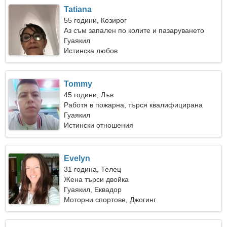
Tatiana
55 години, Козирог
Аз съм запален по колите и пазаруването
Гуаякил
Истинска любов
Tommy
45 години, Лъв
Работя в пожарна, търся квалифицирана
жена
Гуаякил
Истински отношения
Evelyn
31 година, Телец
Жена търси двойка
Гуаякил, Еквадор
Моторни спортове, Джогинг