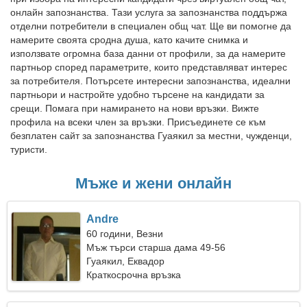
онлайн запознанства. Тази услуга за запознанства поддържа
отделни потребители в специален общ чат. Ще ви помогне да
намерите своята сродна душа, като качите снимка и
използвате огромна база данни от профили, за да намерите
партньор според параметрите, които представляват интерес
за потребителя. Потърсете интересни запознанства, идеални
партньори и настройте удобно търсене на кандидати за
срещи. Помага при намирането на нови връзки. Вижте
профила на всеки член за връзки. Присъединете се към
безплатен сайт за запознанства Гуаякил за местни, чужденци,
туристи.
Мъже и жени онлайн
Andre
60 години, Везни
Мъж търси старша дама 49-56
Гуаякил, Еквадор
Краткосрочна връзка