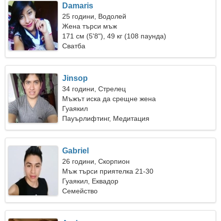
Damaris
25 години, Водолей
Жена търси мъж
171 см (5'8"), 49 кг (108 паунда)
Сватба
Jinsop
34 години, Стрелец
Мъжът иска да срещне жена
Гуаякил
Пауърлифтинг, Медитация
Gabriel
26 години, Скорпион
Мъж търси приятелка 21-30
Гуаякил, Еквадор
Семейство