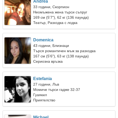
Andrea
33 години, Скорпион
Неомъжена жена търси съпруг
169 см (5'7"), 62 кг (136 паунда)
Театър, Разходка с лодка
Domenica
43 години, Близнаци
Търся романтичен мъж за разходка
167 см (5'6"), 63 кг (138 паунда)
Сериозна връзка
Estefania
27 години, Лъв
Момиче търси гадже 32-37
Гуаякил
Приятелство
Michael