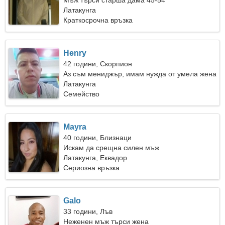
Мъж търси старша дама 45-54
Латакунга
Краткосрочна връзка
Henry
42 години, Скорпион
Аз съм мениджър, имам нужда от умела жена
Латакунга
Семейство
Mayra
40 години, Близнаци
Искам да срещна силен мъж
Латакунга, Еквадор
Сериозна връзка
Galo
33 години, Лъв
Неженен мъж търси жена