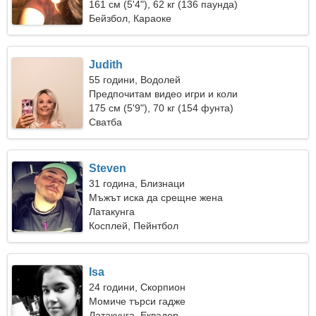
161 см (5'4"), 62 кг (136 паунда)
Бейзбол, Караоке
Judith
55 години, Водолей
Предпочитам видео игри и коли
175 см (5'9"), 70 кг (154 фунта)
Сватба
Steven
31 година, Близнаци
Мъжът иска да срещне жена
Латакунга
Косплей, Пейнтбол
Isa
24 години, Скорпион
Момиче търси гадже
Латакунга, Еквадор