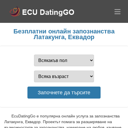
Безплатни онлайн запознанства
Латакунга, Еквадор
EcuDatingGo е популярна онлайн услуга за запознанства
Латакунга, Еквадор. Проектът помага за разширяване на
възможностите за запознанства, намиране на любов, качване