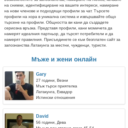
на снимки, идентифициране на вашите интереси, намиране
на нови членове и подходящи профили за чат. Търсете
профили на хора в уникална система и извършвайте общо
търсене на профили. Общността ви кани да създадете
сериозна връзка. Представя профили, кани момичета да
намерят идеалния партньор, да търсят потребители и да
намерят правилния. Присъединете се към безплатен сайт за
запознанства Латакунга за местни, чужденци, туристи.
Мъже и жени онлайн
Gary
27 години, Везни
Мъж търси приятелка
Латакунга, Еквадор
Истински отношения
David
56 години, Дева