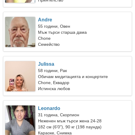
Приятелство
Andre
55 години, Овен
Мъж търси старша дама
Chone
Семейство
Julissa
58 години, Рак
Обичам медитацията и концертите
Chone, Еквадор
Истинска любов
Leonardo
31 година, Скорпион
Неженен мъж търси жена 24-28
182 см (6'0"), 90 кг (198 паунда)
Караоке, Снимка