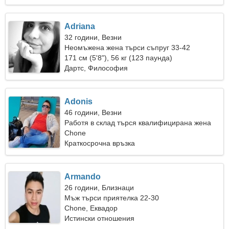
Adriana
32 години, Везни
Неомъжена жена търси съпруг 33-42
171 см (5'8"), 56 кг (123 паунда)
Дартс, Философия
Adonis
46 години, Везни
Работя в склад търся квалифицирана жена
Chone
Краткосрочна връзка
Armando
26 години, Близнаци
Мъж търси приятелка 22-30
Chone, Еквадор
Истински отношения