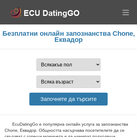
Безплатни онлайн запознанства Chone,
Еквадор
EcuDatingGo е популярна онлайн услуга за запознанства
Chone, Еквадор. Общността насърчава посетителите да се
свързват с горещи момичета и да намират подходящи