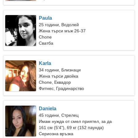
Paula
25 години, Водолей
Жена търси мъж 26-37
Chone
Сватба
Karla
34 години, Близнаци
Жена търси двойка
Chone, Еквадор
Фитнес, Градинарство
Daniela
45 години, Стрелец
Имам нужда от смел приятел, за да
танцуваме заедно
161 см (5'4"), 69 кг (152 паунда)
Сериозна връзка