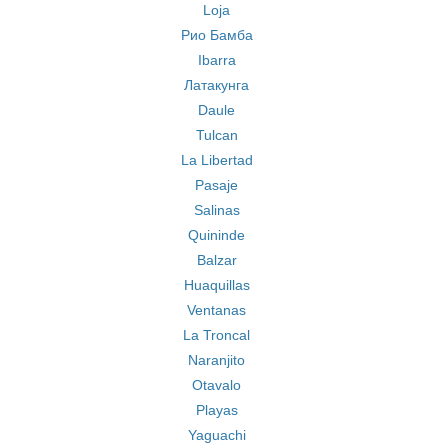
Loja
Рио Бамба
Ibarra
Латакунга
Daule
Tulcan
La Libertad
Pasaje
Salinas
Quininde
Balzar
Huaquillas
Ventanas
La Troncal
Naranjito
Otavalo
Playas
Yaguachi