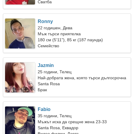
Сватба
Ronny
22 годишен, Дева
Мъж търси приятелка
180 см (5'11"), 85 кг (187 паунда)
Семейство
Jazmin
25 години, Телец
Най-добрата жена, която търси дългосрочна
връзка
Santa Rosa
Брак
Fabio
35 години, Телец
Мъжът иска да срещне жена 23-33
Santa Rosa, Еквадор
Видео филми, Дартс