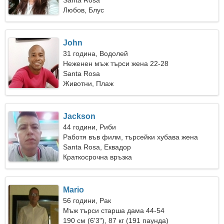
Santa Rosa
Любов, Блус
John
31 година, Водолей
Неженен мъж търси жена 22-28
Santa Rosa
Животни, Плаж
Jackson
44 години, Риби
Работя във филм, търсейки хубава жена
Santa Rosa, Еквадор
Краткосрочна връзка
Mario
56 години, Рак
Мъж търси старша дама 44-54
190 см (6'3"), 87 кг (191 паунда)